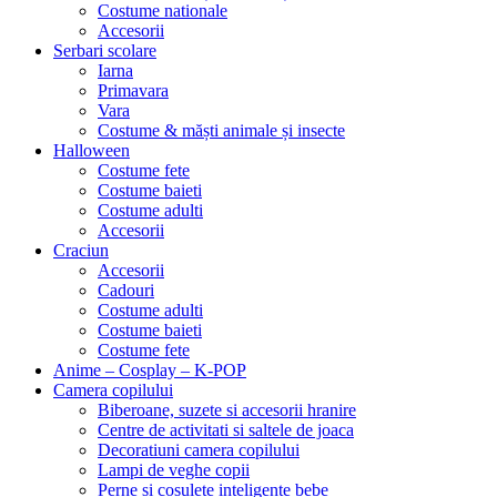
Costume nationale
Accesorii
Serbari scolare
Iarna
Primavara
Vara
Costume & măști animale și insecte
Halloween
Costume fete
Costume baieti
Costume adulti
Accesorii
Craciun
Accesorii
Cadouri
Costume adulti
Costume baieti
Costume fete
Anime – Cosplay – K‑POP
Camera copilului
Biberoane, suzete si accesorii hranire
Centre de activitati si saltele de joaca
Decoratiuni camera copilului
Lampi de veghe copii
Perne si cosulete inteligente bebe