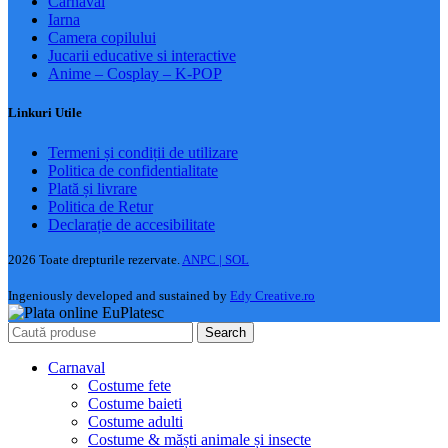
Carnaval
Iarna
Camera copilului
Jucarii educative si interactive
Anime – Cosplay – K‑POP
Linkuri Utile
Termeni și condiții de utilizare
Politica de confidentialitate
Plată și livrare
Politica de Retur
Declarație de accesibilitate
2026 Toate drepturile rezervate.
ANPC |
SOL
Ingeniously developed and sustained by
Edy Creative.ro
Search
Carnaval
Costume fete
Costume baieti
Costume adulti
Costume & măști animale și insecte