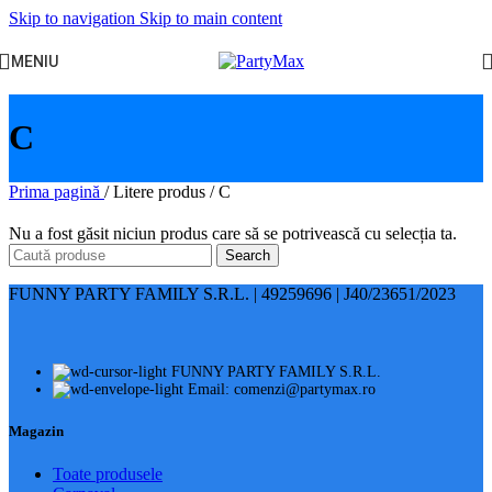
Skip to navigation
Skip to main content
MENIU
C
Prima pagină
/
Litere produs
/
C
Nu a fost găsit niciun produs care să se potrivească cu selecția ta.
Search
FUNNY PARTY FAMILY S.R.L. | 49259696 | J40/23651/2023
FUNNY PARTY FAMILY S.R.L.
Email: comenzi@partymax.ro
Magazin
Toate produsele