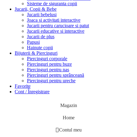
Sisteme de siguranta copii
Jucarii, Copii & Bebe
Jucarii bebelusi
Joaca si activitati interactive
Jucarii pentru carucioare si patut
Jucarii educative si interactive
Jucarii de plus
Papusi
Hainute copii
Bijuterii & Piercinguri
Piercinguri corporale
Piercinguri pentru buze
Piercinguri pentru nas
Piercinguri pentru sprânceană
Piercinguri pentru ureche
Favorite
Cont / Înregistrare
Magazin
Home
Contul meu