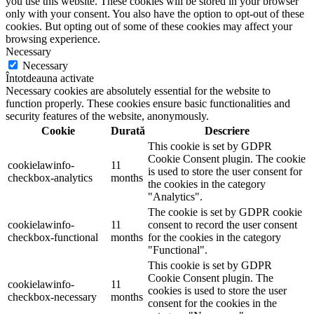
you use this website. These cookies will be stored in your browser
only with your consent. You also have the option to opt-out of these
cookies. But opting out of some of these cookies may affect your
browsing experience.
Necessary
Necessary
Întotdeauna activate
Necessary cookies are absolutely essential for the website to
function properly. These cookies ensure basic functionalities and
security features of the website, anonymously.
Cookie
Durată
Descriere
This cookie is set by GDPR
Cookie Consent plugin. The cookie
cookielawinfo-
11
is used to store the user consent for
checkbox-analytics
months
the cookies in the category
"Analytics".
The cookie is set by GDPR cookie
cookielawinfo-
11
consent to record the user consent
checkbox-functional
months
for the cookies in the category
"Functional".
This cookie is set by GDPR
Cookie Consent plugin. The
cookielawinfo-
11
cookies is used to store the user
checkbox-necessary
months
consent for the cookies in the